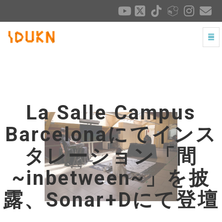
ナビ
La Salle Campus Barcelonaにてインスタレーショ
La Salle Campus
Barcelonaにてインス
タレーション「間
~inbetween~」を披
露、Sonar+Dにて登壇