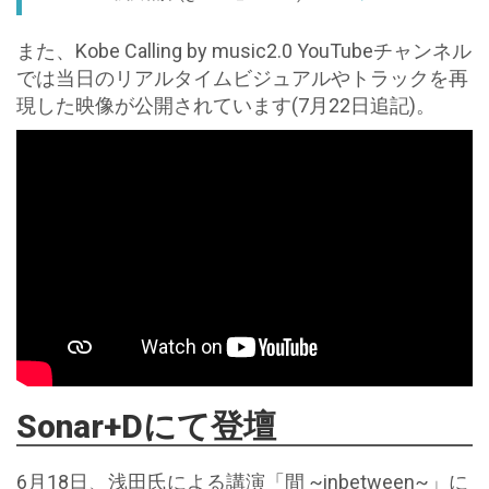
また、Kobe Calling by music2.0 YouTubeチャンネル
では当日のリアルタイムビジュアルやトラックを再
現した映像が公開されています(7月22日追記)。
Sonar+Dにて登壇
6月18日、浅田氏による講演「間 ~inbetween~」に