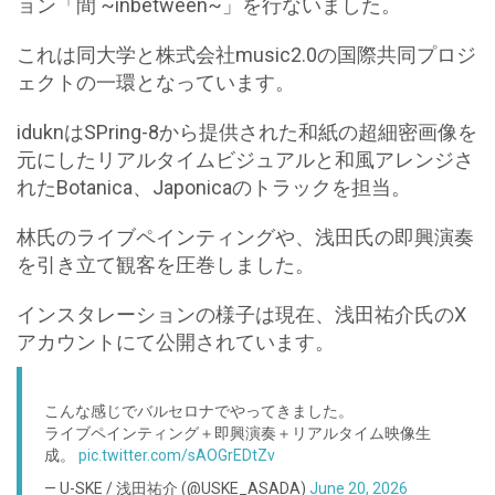
ョン「間 ~inbetween~」を行ないました。
これは同大学と株式会社music2.0の国際共同プロジ
ェクトの一環となっています。
iduknはSPring-8から提供された和紙の超細密画像を
元にしたリアルタイムビジュアルと和風アレンジさ
れたBotanica、Japonicaのトラックを担当。
林氏のライブペインティングや、浅田氏の即興演奏
を引き立て観客を圧巻しました。
インスタレーションの様子は現在、浅田祐介氏のX
アカウントにて公開されています。
こんな感じでバルセロナでやってきました。
ライブペインティング＋即興演奏＋リアルタイム映像生
成。
pic.twitter.com/sAOGrEDtZv
— U-SKE / 浅田祐介 (@USKE_ASADA)
June 20, 2026