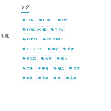
タグ
DTM
HUGO
LIVE
STUDIOONE
TIPS
ンを開
TYPST
YOUTUBE
ルーティン
感想
感謝
新生活
映画
東大
楽曲
準備
編入
自作
釧路
音楽
食
高専