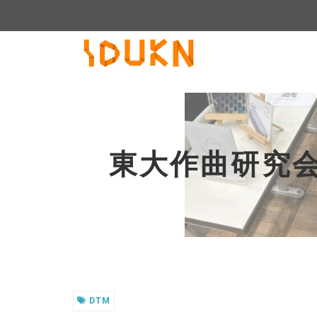
東大作曲研究会GCTサーオリ開催中！ - 
東大作曲研究会
DTM