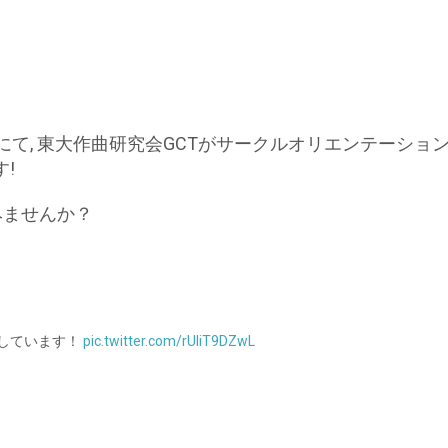
堂にて, 東大作曲研究会GCTがサークルオリエンテーショ
!
みませんか？
ちしています！
pic.twitter.com/rUliT9DZwL