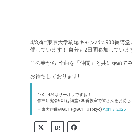
4/3,4に東京大学駒場キャンパス900番講
催しています！ 自分も2日間参加しています
この春から, 作曲を「仲間」と共に始めて
お待ちしております!!
4/3、4/4はサーオリですね！
作曲研究会GCTは講堂900番教室で皆さんをお待
— 東大作曲研GCT (@GCT_UTokyo)
April 3, 2025